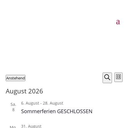
Kindergarten
Veranstaltungen
Verans
Ver
Anstehend
Liste
Ans
Suche
Suche
Datum
Nav
und
August 2026
wählen.
Ansicht
6. August
-
28. August
Naviga
Sa.
8
Sommerferien GESCHLOSSEN
31. August
Mo.